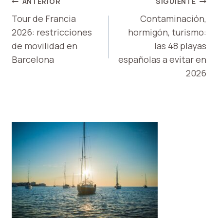
NAVEGACIÓN
ANTERIOR
SIGUIENTE
DE
Tour de Francia
Contaminación,
2026: restricciones
hormigón, turismo:
ENTRADAS
de movilidad en
las 48 playas
Barcelona
españolas a evitar en
2026