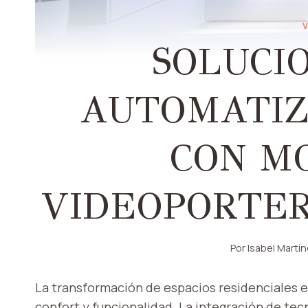
V
SOLUCI
AUTOMATIZ
CON M
VIDEOPORTER
Por
Isabel Martí
La transformación de espacios residenciales e
confort y funcionalidad. La integración de te