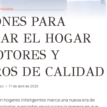
IVIENDA
ONES PARA
AR EL HOGAR
OTORES Y
OS DE CALIDAD
nez
17 de abril de 2025
n hogares inteligentes marca una nueva era de
cnologías avanzadas revoluciona la manera en que