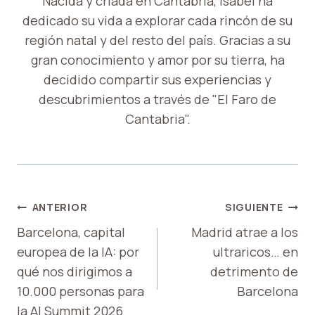
Nacida y criada en Cantabria, Isabel ha
dedicado su vida a explorar cada rincón de su
región natal y del resto del país. Gracias a su
gran conocimiento y amor por su tierra, ha
decidido compartir sus experiencias y
descubrimientos a través de "El Faro de
Cantabria".
NAVEGACIÓN
ANTERIOR
SIGUIENTE
DE
Barcelona, ​​capital
Madrid atrae a los
europea de la IA: por
ultraricos… en
ENTRADAS
qué nos dirigimos a
detrimento de
10.000 personas para
Barcelona
la AI Summit 2026