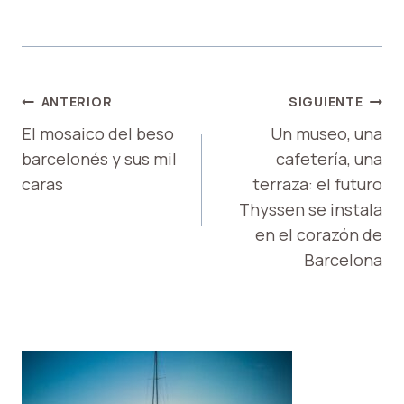
NAVEGACIÓN
ANTERIOR
SIGUIENTE
DE
El mosaico del beso
Un museo, una
barcelonés y sus mil
cafetería, una
ENTRADAS
caras
terraza: el futuro
Thyssen se instala
en el corazón de
Barcelona