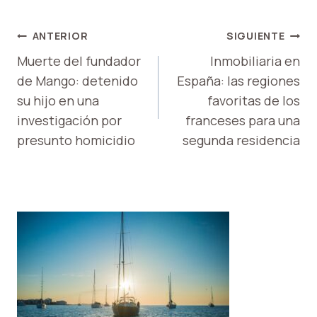
NAVEGACIÓN
ANTERIOR
SIGUIENTE
DE
Muerte del fundador
Inmobiliaria en
de Mango: detenido
España: las regiones
ENTRADAS
su hijo en una
favoritas de los
investigación por
franceses para una
presunto homicidio
segunda residencia