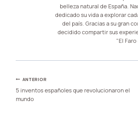
belleza natural de España. Nac
dedicado su vida a explorar cada
del país. Gracias a su gran c
decidido compartir sus experi
"El Faro
NAVEGACIÓN
ANTERIOR
5 inventos españoles que revolucionaron el
DE
mundo
ENTRADAS