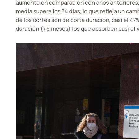
aumento en comparación con años anteriores, m
media supera los 34 días, lo que refleja un ca
de los cortes son de corta duración, casi el 47
duración (>6 meses) los que absorben casi el 