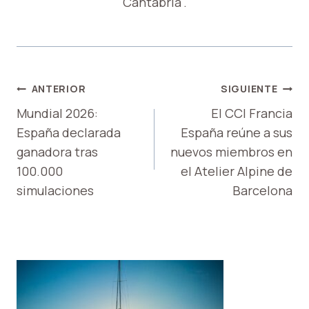
Cantabria".
NAVEGACIÓN
ANTERIOR
SIGUIENTE
DE
Mundial 2026:
El CCI Francia
España declarada
España reúne a sus
ENTRADAS
ganadora tras
nuevos miembros en
100.000
el Atelier Alpine de
simulaciones
Barcelona