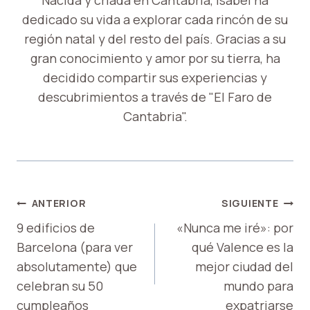
Nacida y criada en Cantabria, Isabel ha
dedicado su vida a explorar cada rincón de su
región natal y del resto del país. Gracias a su
gran conocimiento y amor por su tierra, ha
decidido compartir sus experiencias y
descubrimientos a través de "El Faro de
Cantabria".
NAVEGACIÓN
ANTERIOR
SIGUIENTE
DE
9 edificios de
«Nunca me iré»: por
Barcelona (para ver
qué Valence es la
ENTRADAS
absolutamente) que
mejor ciudad del
celebran su 50
mundo para
cumpleaños
expatriarse