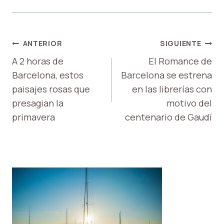
NAVEGACIÓN
ANTERIOR
SIGUIENTE
DE
A 2 horas de
El Romance de
Barcelona, ​​estos
Barcelona se estrena
ENTRADAS
paisajes rosas que
en las librerías con
presagian la
motivo del
primavera
centenario de Gaudí