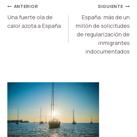
NAVEGACIÓN
ANTERIOR
SIGUIENTE
DE
Una fuerte ola de
España: más de un
calor azota a España
millón de solicitudes
ENTRADAS
de regularización de
inmigrantes
indocumentados