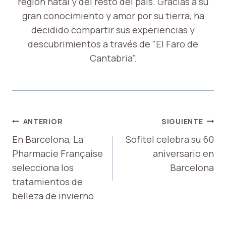
región natal y del resto del país. Gracias a su
gran conocimiento y amor por su tierra, ha
decidido compartir sus experiencias y
descubrimientos a través de "El Faro de
Cantabria".
NAVEGACIÓN
ANTERIOR
SIGUIENTE
DE
En Barcelona, ​​La
Sofitel celebra su 60
Pharmacie Française
aniversario en
ENTRADAS
selecciona los
Barcelona
tratamientos de
belleza de invierno