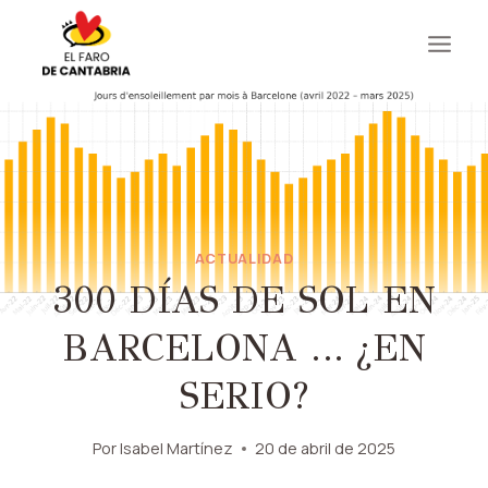
Saltar
al
contenido
ACTUALIDAD
300 DÍAS DE SOL EN
BARCELONA … ¿EN
SERIO?
Por
Isabel Martínez
20 de abril de 2025