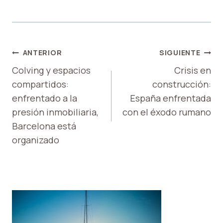
NAVEGACIÓN
ANTERIOR
SIGUIENTE
DE
Colving y espacios
Crisis en
compartidos:
construcción:
ENTRADAS
enfrentado a la
España enfrentada
presión inmobiliaria,
con el éxodo rumano
Barcelona está
organizado