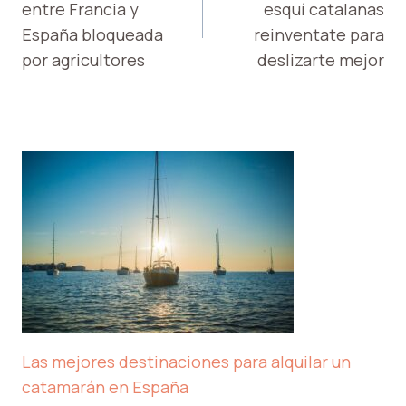
entre Francia y
esquí catalanas
ENTRADAS
España bloqueada
reinventate para
por agricultores
deslizarte mejor
Las mejores destinaciones para alquilar un
catamarán en España