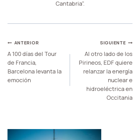
Cantabria".
NAVEGACIÓN
ANTERIOR
SIGUIENTE
DE
A 100 días del Tour
Al otro lado de los
de Francia,
Pirineos, EDF quiere
ENTRADAS
Barcelona levanta la
relanzar la energía
emoción
nuclear e
hidroeléctrica en
Occitania