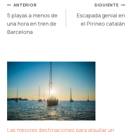
NAVEGACIÓN
ANTERIOR
SIGUIENTE
DE
5 playas a menos de
Escapada genial en
una hora en tren de
el Pirineo catalán
ENTRADAS
Barcelona
Las mejores destinaciones para alquilar un