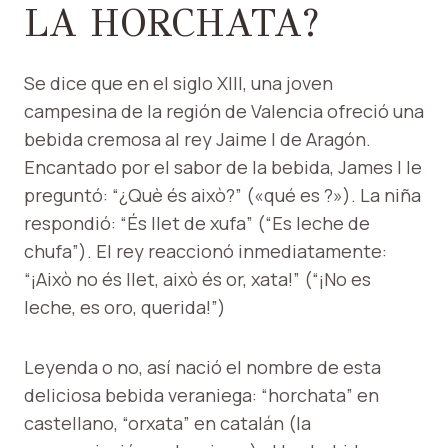
LA HORCHATA?
Se dice que en el siglo XIII, una joven
campesina de la región de Valencia ofreció una
bebida cremosa al rey Jaime I de Aragón.
Encantado por el sabor de la bebida, James I le
preguntó: “¿Què és això?” («qué es ?»). La niña
respondió: “És llet de xufa” (“Es leche de
chufa”). El rey reaccionó inmediatamente:
“¡Això no és llet, això és or, xata!” (“¡No es
leche, es oro, querida!”)
Leyenda o no, así nació el nombre de esta
deliciosa bebida veraniega: “horchata” en
castellano, “orxata” en catalán (la