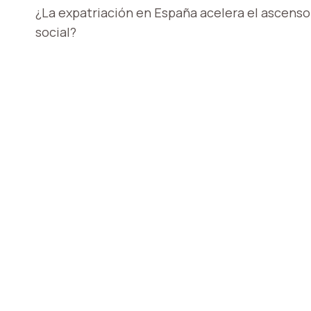
¿La expatriación en España acelera el ascenso
DE
social?
ENTRADAS