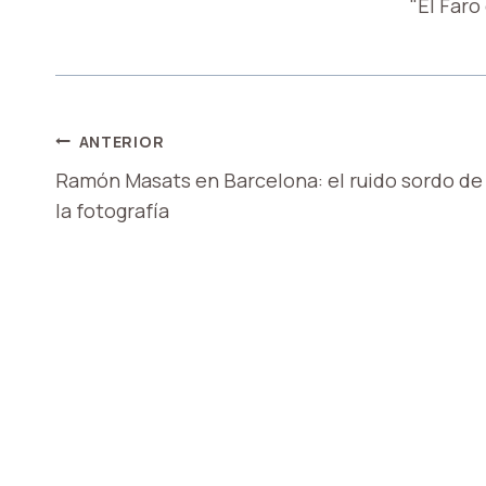
"El Faro
NAVEGACIÓN
ANTERIOR
Ramón Masats en Barcelona: el ruido sordo de
DE
la fotografía
ENTRADAS