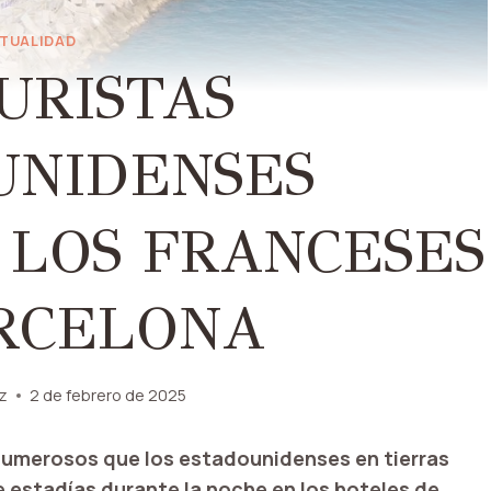
TUALIDAD
URISTAS
UNIDENSES
 LOS FRANCESES
RCELONA
ez
2 de febrero de 2025
 numerosos que los estadounidenses en tierras
 estadías durante la noche en los hoteles de