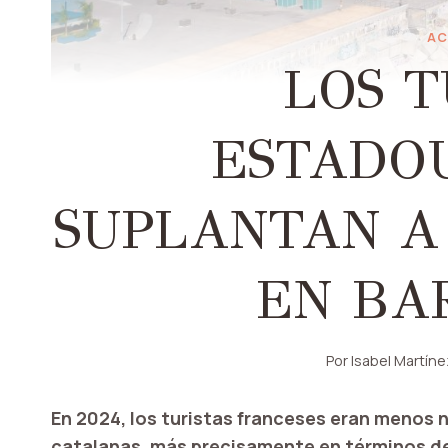
AC
LOS T
ESTADO
SUPLANTAN A
EN BA
Por
Isabel Martín
En 2024, los turistas franceses eran menos
catalanas, más precisamente en términos de