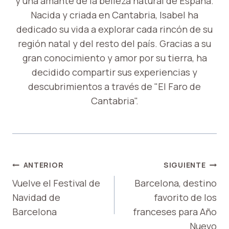
y una amante de la belleza natural de España.
Nacida y criada en Cantabria, Isabel ha
dedicado su vida a explorar cada rincón de su
región natal y del resto del país. Gracias a su
gran conocimiento y amor por su tierra, ha
decidido compartir sus experiencias y
descubrimientos a través de "El Faro de
Cantabria".
NAVEGACIÓN
ANTERIOR
SIGUIENTE
DE
Vuelve el Festival de
Barcelona, ​​destino
Navidad de
favorito de los
ENTRADAS
Barcelona
franceses para Año
Nuevo