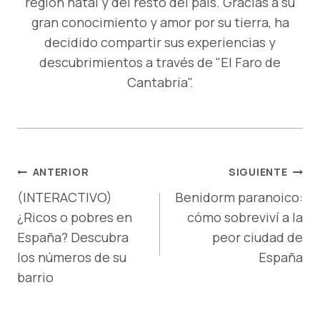
región natal y del resto del país. Gracias a su
gran conocimiento y amor por su tierra, ha
decidido compartir sus experiencias y
descubrimientos a través de "El Faro de
Cantabria".
NAVEGACIÓN
ANTERIOR
SIGUIENTE
DE
(INTERACTIVO)
Benidorm paranoico:
¿Ricos o pobres en
cómo sobreviví a la
ENTRADAS
España? Descubra
peor ciudad de
los números de su
España
barrio