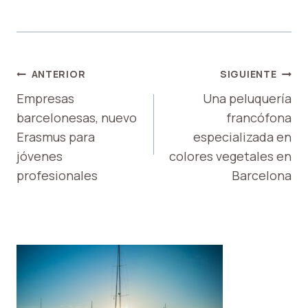
NAVEGACIÓN
ANTERIOR
SIGUIENTE
DE
Empresas
Una peluquería
barcelonesas, nuevo
francófona
ENTRADAS
Erasmus para
especializada en
jóvenes
colores vegetales en
profesionales
Barcelona