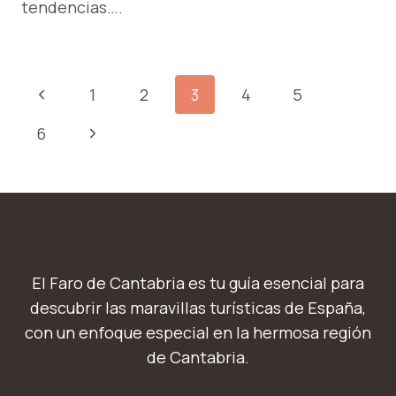
tendencias….
NAVEGACIÓN
Página
1
2
3
4
5
DE
anterior
Siguiente
6
PÁGINA
página
El Faro de Cantabria es tu guía esencial para
descubrir las maravillas turísticas de España,
con un enfoque especial en la hermosa región
de Cantabria.