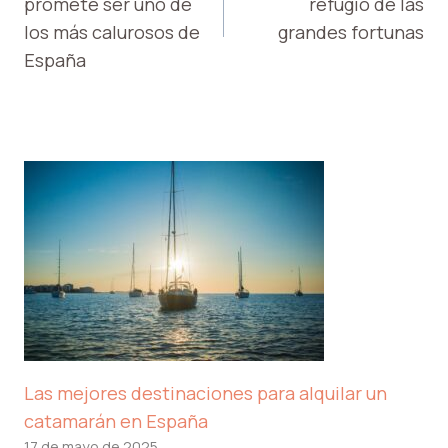
promete ser uno de
refugio de las
ENTRADAS
los más calurosos de
grandes fortunas
España
Las mejores destinaciones para alquilar un
catamarán en España
17 de mayo de 2025