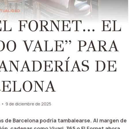
TUALIDAD
 EL FORNET… EL
DO VALE” PARA
ANADERÍAS DE
CELONA
9 de diciembre de 2025
s de Barcelona podría tambalearse. Al margen de
ción, cadenas como Vivari, 365 o El Fornet ahora