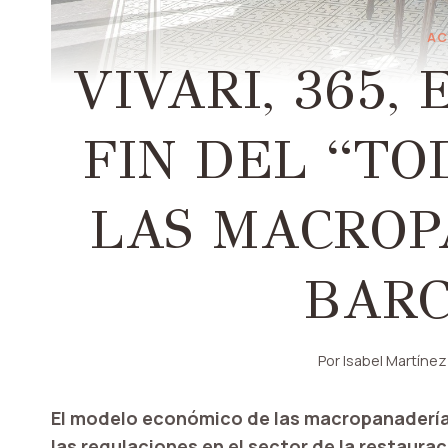
AC
VIVARI, 365,
FIN DEL “TO
LAS MACROP
BAR
Por
Isabel Martínez
El modelo económico de las macropanadería
las regulaciones en el sector de la restaura