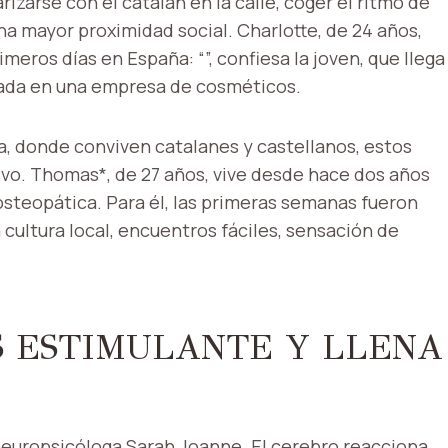
izarse con el catalán en la calle, coger el ritmo de
na mayor proximidad social. Charlotte, de 24 años,
meros días en España: “”, confiesa la joven, que llega
atada en una empresa de cosméticos.
 ​​donde conviven catalanes y castellanos, estos
vo. Thomas*, de 27 años, vive desde hace dos años
 osteopática. Para él, las primeras semanas fueron
 cultura local, encuentros fáciles, sensación de
S ESTIMULANTE Y LLENA
a neuropsicóloga Sarah Joanne. El cerebro reacciona