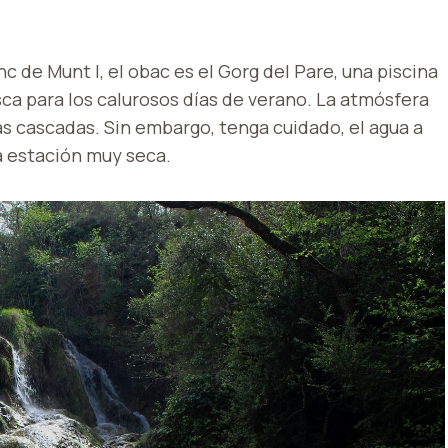
c de Munt I, el obac es el Gorg del Pare, una piscina
ca para los calurosos días de verano. La atmósfera
as cascadas. Sin embargo, tenga cuidado, el agua a
 estación muy seca.