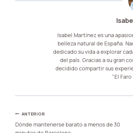
Isabe
Isabel Martínez es una apasio
belleza natural de España. Nac
dedicado su vida a explorar cada
del país. Gracias a su gran c
decidido compartir sus experi
"El Faro
NAVEGACIÓN
ANTERIOR
Dónde mantenerse barato a menos de 30
DE
minutos de Barcelona