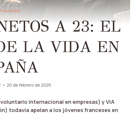
TUALIDAD
NETOS A 23: EL
DE LA VIDA EN
PAÑA
z
20 de febrero de 2025
(voluntario internacional en empresas) y VIA
ón) todavía apelan a los jóvenes franceses en