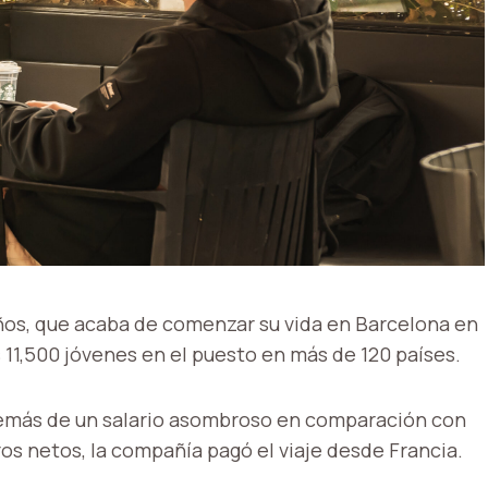
años, que acaba de comenzar su vida en Barcelona en
s 11,500 jóvenes en el puesto en más de 120 países.
emás de un salario asombroso en comparación con
ros netos, la compañía pagó el viaje desde Francia.