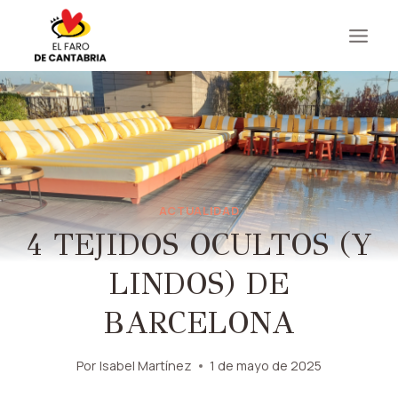
Saltar
al
contenido
ACTUALIDAD
4 TEJIDOS OCULTOS (Y
LINDOS) DE
BARCELONA
Por
Isabel Martínez
1 de mayo de 2025