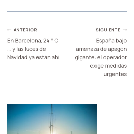
NAVEGACIÓN
ANTERIOR
SIGUIENTE
DE
En Barcelona, ​​24 ° C
España bajo
… y las luces de
amenaza de apagón
ENTRADAS
Navidad ya están ahí
gigante: el operador
exige medidas
urgentes