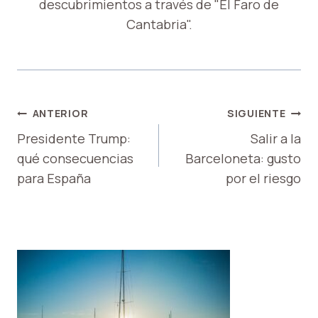
descubrimientos a través de "El Faro de
Cantabria".
NAVEGACIÓN
ANTERIOR
SIGUIENTE
DE
Presidente Trump:
Salir a la
qué consecuencias
Barceloneta: gusto
ENTRADAS
para España
por el riesgo