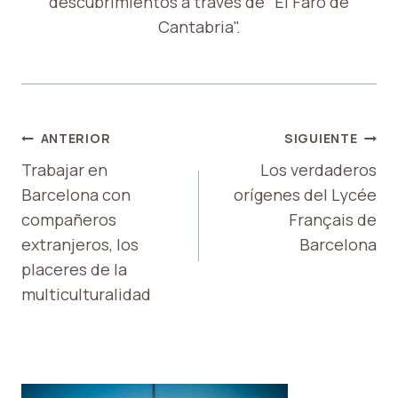
descubrimientos a través de "El Faro de
Cantabria".
NAVEGACIÓN
ANTERIOR
SIGUIENTE
DE
Trabajar en
Los verdaderos
Barcelona con
orígenes del Lycée
ENTRADAS
compañeros
Français de
extranjeros, los
Barcelona
placeres de la
multiculturalidad