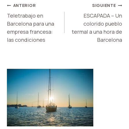
NAVEGACIÓN
ANTERIOR
SIGUIENTE
DE
Teletrabajo en
ESCAPADA – Un
Barcelona para una
colorido pueblo
ENTRADAS
empresa francesa:
termal a una hora de
las condiciones
Barcelona