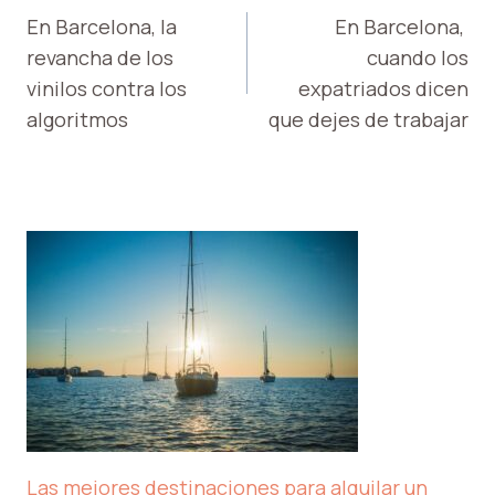
DE
En Barcelona, ​​la
En Barcelona, ​​
revancha de los
cuando los
ENTRADAS
vinilos contra los
expatriados dicen
algoritmos
que dejes de trabajar
Las mejores destinaciones para alquilar un