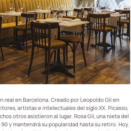
ón real en Barcelona. Creado por Leopoldo Gil en
itores, artistas e intelectuales del siglo XX. Picasso,
os otros asistieron al lugar. Rosa Gil, una nieta del
 90 y mantendrá su popularidad hasta su retiro. Hoy,